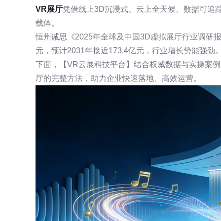
VR展厅
凭借线上3D沉浸式、云上全天候、数据可追
载体。
恒州诚思《2025年全球及中国3D虚拟展厅行业调研报告
元，预计2031年接近173.4亿元，行业增长势能强劲
下面，【VR云展科技平台】结合权威数据与实操案
厅的完整方法，助力企业快速落地、高效运营。