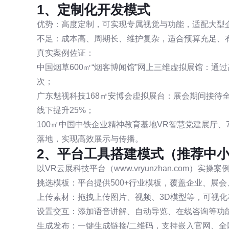
1、定制化开发模式
优势：高度定制，可实现专属视觉与功能，适配大型
不足：成本高、周期长、维护复杂，适合预算充足、
真实案例佐证：
中国烟草600㎡“烟客博闻馆”网上三维虚拟展馆：通
次；
广东魅视科技168㎡安博会虚拟展台：展会期间接待全
线下提升25%；
100㎡中国中铁企业精神教育基地VR智慧党建展厅、
落地，实现高效展示与传播。
2、平台工具搭建模式（推荐中
以VR云展科技平台（www.vryunzhan.com）
挑选模板：平台提供500+行业模板，覆盖企业、展
上传素材：拖拽上传图片、视频、3D模型等，可视
设置交互：添加语音讲解、自动导览、在线咨询等功
生成发布：一键生成链接/二维码，支持嵌入官网、全