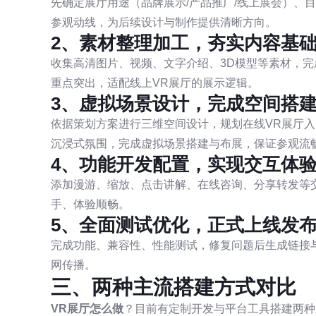
先确定展厅用途（品牌展示/产品推广/线上展会）、
参观动线，为后续设计与制作提供清晰方向。
2、素材整理加工，夯实内容基
收集高清图片、视频、文字介绍、3D模型等素材，
重点突出，适配线上VR展厅的展示逻辑。
3、虚拟场景设计，完成空间搭
依据策划方案进行三维空间设计，规划在线VR展厅
沉浸式氛围，完成虚拟场景搭建与布展，保证参观流
4、功能开发配置，实现交互体
添加漫游、缩放、点击讲解、在线咨询、分享转发等
手、体验顺畅。
5、全面测试优化，正式上线发
完成功能、兼容性、性能测试，修复问题后生成链接
网传播。
三、两种主流搭建方式对比
VR展厅怎么做
？目前有定制开发与平台工具搭建两种