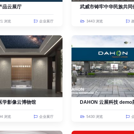
产品云展厅
21 浏览
企业展厅
3443 浏览
医学影像云博物馆
DAHON 云展科技 demo
94 浏览
企业展厅
5430 浏览