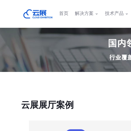
首页
解决方案
技术产品
云展展厅案例