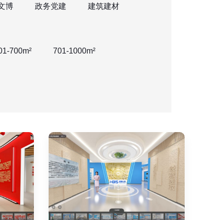
文博
政务党建
建筑建材
01-700m²
701-1000m²