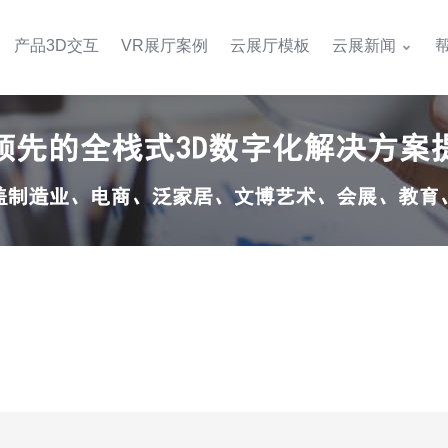
产品3D交互
VR展厅案例
云展厅模板
云展新闻