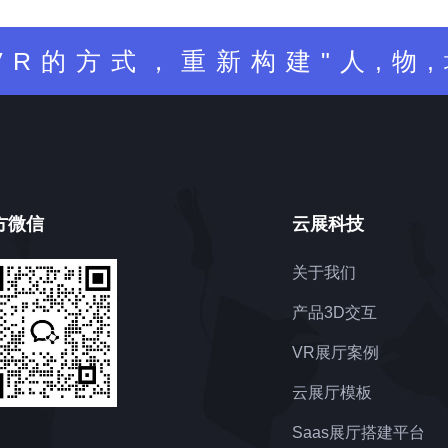
VR的方式，重新构建"人,物,
方微信
云展科技
关于我们
产品3D交互
VR展厅案例
云展厅模板
Saas展厅搭建平台