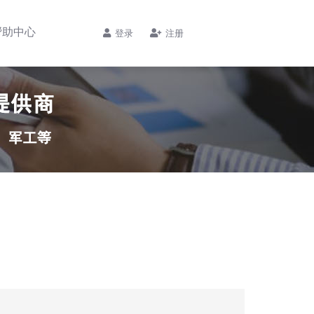
帮助中心
登录
注册