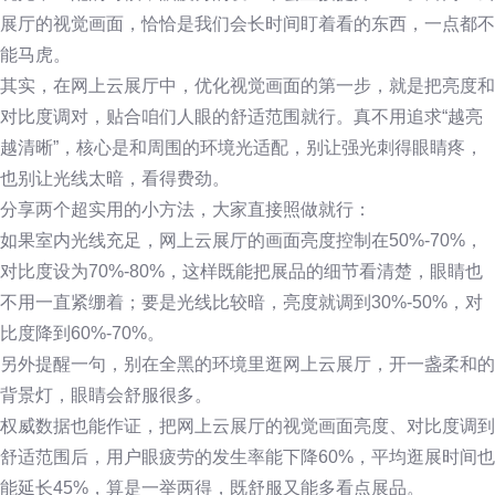
展厅的视觉画面，恰恰是我们会长时间盯着看的东西，一点都不
能马虎。
其实，在网上云展厅中，优化视觉画面的第一步，就是把亮度和
对比度调对，贴合咱们人眼的舒适范围就行。真不用追求“越亮
越清晰”，核心是和周围的环境光适配，别让强光刺得眼睛疼，
也别让光线太暗，看得费劲。
分享两个超实用的小方法，大家直接照做就行：
如果室内光线充足，网上云展厅的画面亮度控制在50%-70%，
对比度设为70%-80%，这样既能把展品的细节看清楚，眼睛也
不用一直紧绷着；要是光线比较暗，亮度就调到30%-50%，对
比度降到60%-70%。
另外提醒一句，别在全黑的环境里逛网上云展厅，开一盏柔和的
背景灯，眼睛会舒服很多。
权威数据也能作证，把网上云展厅的视觉画面亮度、对比度调到
舒适范围后，用户眼疲劳的发生率能下降60%，平均逛展时间也
能延长45%，算是一举两得，既舒服又能多看点展品。