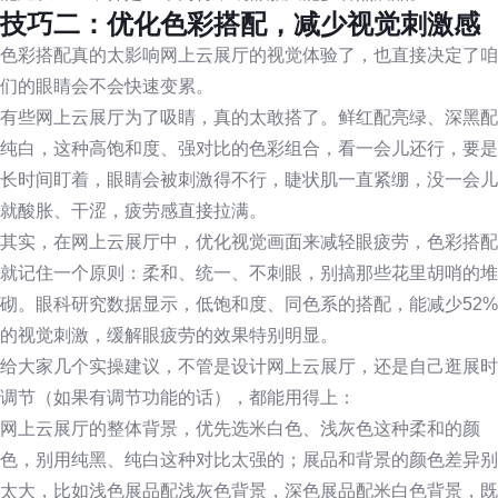
技巧二：优化色彩搭配，减少视觉刺激感
色彩搭配真的太影响网上云展厅的视觉体验了，也直接决定了咱
们的眼睛会不会快速变累。
有些网上云展厅为了吸睛，真的太敢搭了。鲜红配亮绿、深黑配
纯白，这种高饱和度、强对比的色彩组合，看一会儿还行，要是
长时间盯着，眼睛会被刺激得不行，睫状肌一直紧绷，没一会儿
就酸胀、干涩，疲劳感直接拉满。
其实，在网上云展厅中，优化视觉画面来减轻眼疲劳，色彩搭配
就记住一个原则：柔和、统一、不刺眼，别搞那些花里胡哨的堆
砌。眼科研究数据显示，低饱和度、同色系的搭配，能减少52%
的视觉刺激，缓解眼疲劳的效果特别明显。
给大家几个实操建议，不管是设计网上云展厅，还是自己逛展时
调节（如果有调节功能的话），都能用得上：
网上云展厅的整体背景，优先选米白色、浅灰色这种柔和的颜
色，别用纯黑、纯白这种对比太强的；展品和背景的颜色差异别
太大，比如浅色展品配浅灰色背景，深色展品配米白色背景，既