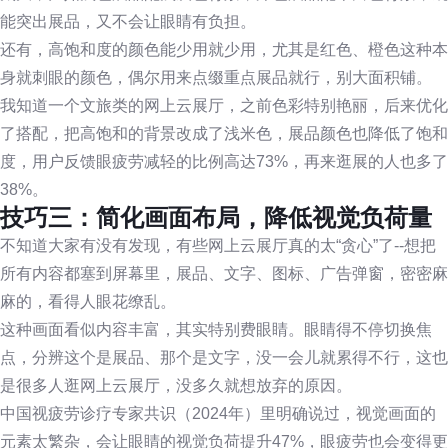
能突出展品，又不会让眼睛有负担。
还有，高饱和度的颜色能少用就少用，尤其是红色、橙色这种本
身就刺眼的颜色，偶尔用来点缀重点展品就行，别大面积铺。
我知道一个文旅类的网上云展厅，之前色彩特别艳丽，后来优化
了搭配，把高饱和的背景改成了浅米色，展品颜色也降低了饱和
度，用户反馈眼疲劳减轻的比例高达73%，再来逛展的人也多了
38%。
技巧三：简化画面布局，降低视觉负荷量
不知道大家有没有发现，有些网上云展厅真的太“贪心”了--想把
所有内容都塞到屏幕里，展品、文字、图标、广告弹窗，密密麻
麻的，看得人眼花缭乱。
这种画面看似内容丰富，其实特别费眼睛。眼睛得不停切换焦
点，分辨这个是展品、那个是文字，没一会儿就累得不行，这也
是很多人逛网上云展厅，没多久就想放弃的原因。
中国视疲劳诊疗专家共识（2024年）里明确说过，视觉画面的
元素太繁杂，会让眼睛的视觉负荷提升47%，眼疲劳也会变得更