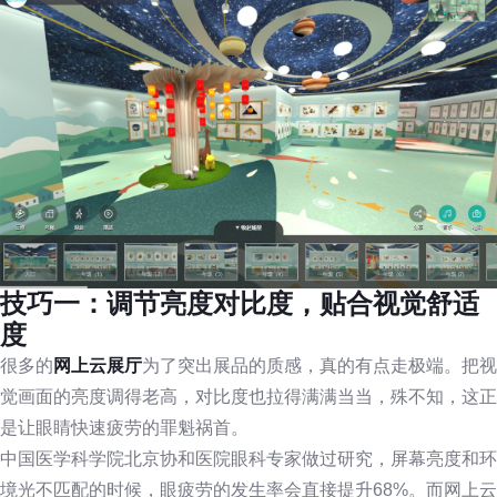
技巧一：调节亮度对比度，贴合视觉舒适
度
很多的
网上云展厅
为了突出展品的质感，真的有点走极端。把视
觉画面的亮度调得老高，对比度也拉得满满当当，殊不知，这正
是让眼睛快速疲劳的罪魁祸首。
中国医学科学院北京协和医院眼科专家做过研究，屏幕亮度和环
境光不匹配的时候，眼疲劳的发生率会直接提升68%。而网上云