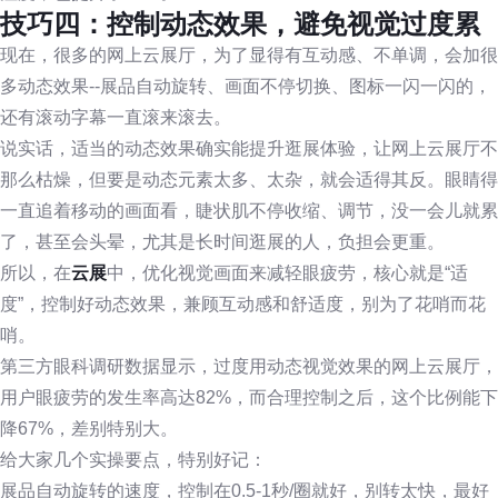
技巧四：控制动态效果，避免视觉过度累
现在，很多的网上云展厅，为了显得有互动感、不单调，会加很
多动态效果--展品自动旋转、画面不停切换、图标一闪一闪的，
还有滚动字幕一直滚来滚去。
说实话，适当的动态效果确实能提升逛展体验，让网上云展厅不
那么枯燥，但要是动态元素太多、太杂，就会适得其反。眼睛得
一直追着移动的画面看，睫状肌不停收缩、调节，没一会儿就累
了，甚至会头晕，尤其是长时间逛展的人，负担会更重。
所以，在
云展
中，优化视觉画面来减轻眼疲劳，核心就是“适
度”，控制好动态效果，兼顾互动感和舒适度，别为了花哨而花
哨。
第三方眼科调研数据显示，过度用动态视觉效果的网上云展厅，
用户眼疲劳的发生率高达82%，而合理控制之后，这个比例能下
降67%，差别特别大。
给大家几个实操要点，特别好记：
展品自动旋转的速度，控制在0.5-1秒/圈就好，别转太快，最好