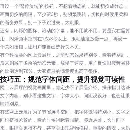
再设一个“暂停旋转”的按钮，不想看动态的，就能切换成静态；
画面切换的间隔，至少留3秒，别频繁跳转，切换的时候用柔和
的渐变效果，别一下子跳过去，太刺眼。
还有，闪烁的图标、滚动的字幕，能不用就不用，要是实在需要
用，闪烁频率控制在1次/3秒以上，滚动速度放慢一点，再设一
个关闭按钮，让用户能自己选择关不关。
有个科技类的网上云展厅，之前动态效果特别多，看着特别乱，
后来删减了多余的动态元素，放慢了速度，用户反馈眼疲劳减轻
的比例达到78%，大家逛展的满意度也高了很多。
技巧五：规范字体间距，提升视觉可读性
网上云展厅的视觉画面里，肯定少不了展品介绍、操作指引这些
文字内容，别小看这些文字，字体大小、间距没设好，也会让眼
睛特别累。
有些网上云展厅为了节省屏幕空间，把字体设得特别小，文字之
间也挤得紧紧的，看的时候得眯着眼睛、凑近屏幕，长时间下
来，眼睛会累得不行，甚至会出现视物模糊、重影的情况，太伤