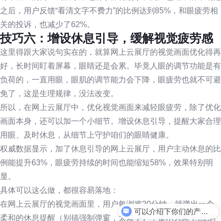
之后，用户反馈“看清文字不费力”的比例达到85%，和眼疲劳相
关的投诉，也减少了62%。
技巧六：增设休息引导，缓解视觉疲劳感
这里得跟大家说句实在的，就算网上云展厅的视觉画面优化得再
好，长时间盯着屏幕，眼睛还是会累。毕竟人眼的调节功能是有
负荷的，一直用眼，眼肌的调节能力会下降，眼疲劳也就不可避
免了，这是生理规律，没法改变。
所以，在网上云展厅中，优化视觉画面来减轻眼疲劳，除了优化
画面本身，还可以加一个小细节。增设休息引导，提醒大家合理
用眼、及时休息，从细节上守护咱们的眼睛健康。
权威数据显示，加了休息引导的网上云展厅，用户主动休息的比
例能提升63%，眼疲劳持续的时间也能缩短58%，效果特别明
显。
具体可以这么做，都很容易落地：
在网上云展厅的视觉画面里，用户每浏览20分钟，就弹出一个
你们是怎么收费的呢
柔和的休息提醒（别搞强制弹窗，太烦了），提示大家“已经浏