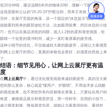
览20分钟啦，建议远眺6米外的物体20秒，缓解一下眼疲劳”，
这就是眼科公认的“20-20-20”护眼法则，简单又有效。
另外，在展厅页面的角落，设一个固定的“休息提示”图标，点击
就能看到简单的眼部放松方法，比如眼周按摩、闭目休息的小技
巧；也可以在展品浏览的间隙，插入1-2秒的柔和渐变画面，给
眼睛一个短暂的缓冲时间，减少一直盯着屏幕的疲劳感。
这种小细节的优化，不仅能减轻大家的眼疲劳，还能让大家感受
到网上云展厅的用心，逛展的体验也会更好，好感度自然就上来
了。
结语：细节见用心，让网上云展厅更有温
度
在
网上云展厅
中，通过优化视觉画面来减轻眼疲劳，真的没大家
想的那么复杂，核心就是“懂用户、护眼睛”。不用追求多么炫酷
的视觉效果，也不用把所有内容都堆在屏幕上，只要站在用户的
角度，兼顾展品展示和视觉舒适，用一些科学、实用的小技巧，
减少视觉刺激、降低视觉负荷，就能让大家逛得轻松、看得舒