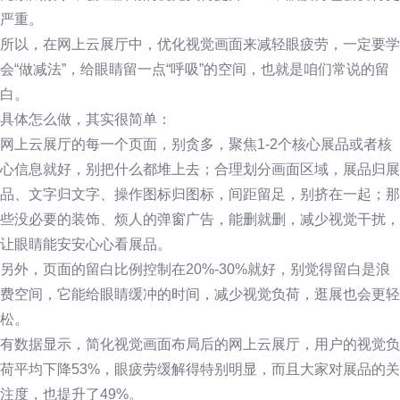
严重。
所以，在网上云展厅中，优化视觉画面来减轻眼疲劳，一定要学
会“做减法”，给眼睛留一点“呼吸”的空间，也就是咱们常说的留
白。
具体怎么做，其实很简单：
网上云展厅的每一个页面，别贪多，聚焦1-2个核心展品或者核
心信息就好，别把什么都堆上去；合理划分画面区域，展品归展
品、文字归文字、操作图标归图标，间距留足，别挤在一起；那
些没必要的装饰、烦人的弹窗广告，能删就删，减少视觉干扰，
让眼睛能安安心心看展品。
另外，页面的留白比例控制在20%-30%就好，别觉得留白是浪
费空间，它能给眼睛缓冲的时间，减少视觉负荷，逛展也会更轻
松。
有数据显示，简化视觉画面布局后的网上云展厅，用户的视觉负
荷平均下降53%，眼疲劳缓解得特别明显，而且大家对展品的关
注度，也提升了49%。