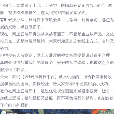
小细节，结果逛个十几二十分钟，眼睛就开始闹脾气--发涩、酸
胀，视线模模糊糊的，连太阳穴都跟着发紧发疼。
有时候没办法，只能停下来歇会儿，可等再回到屏幕前，那点逛
展的兴致，早就没影了。
现在，网上云展厅真的越来越普遍了，不管是企业放产品、文旅
推景点，还是搞展品展销，大家都愿意选这种线上方式，省时又
省力。
但很少有人留意到，网上云展厅的视觉画面要是设计得不合理，
真的会悄悄加重我们的眼疲劳，好好的逛展体验，也被这点不舒
服拉低了档次。
今天，我们【VR云展科技平台】就不玩虚的，结合权威眼科数
据和自己的逛展、实操经验，给大家分享6个超实用的小技巧。
教你在网上云展厅中，通过优化视觉画面来减轻眼疲劳，让每一
次线上逛展，都能轻松又舒服，既不辜负展品的精彩，也能好好
守护咱们的眼睛。