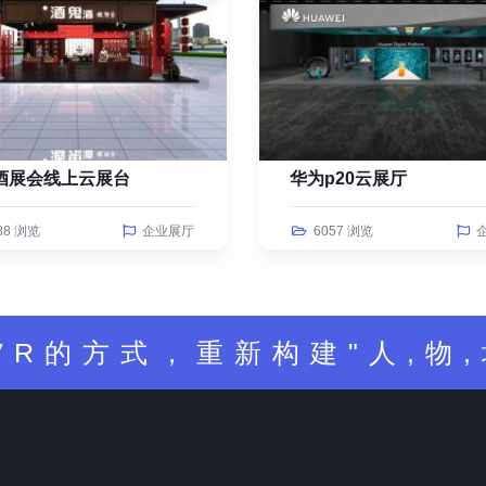
酒展会线上云展台
华为p20云展厅
88 浏览
企业展厅
6057 浏览
VR的方式，重新构建"人,物,