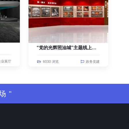
“党的光辉照油城”主题线上云展览
企业展厅
6030 浏览
政务党建
场"