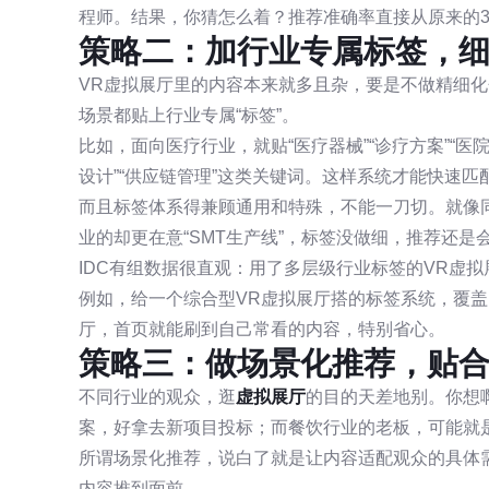
程师。结果，你猜怎么着？推荐准确率直接从原来的3
策略二：加行业专属标签，
VR虚拟展厅里的内容本来就多且杂，要是不做精细
场景都贴上行业专属“标签”。
比如，面向医疗行业，就贴“医疗器械”“诊疗方案”“医
设计”“供应链管理”这类关键词。这样系统才能快速匹
而且标签体系得兼顾通用和特殊，不能一刀切。就像同
业的却更在意“SMT生产线”，标签没做细，推荐还是
IDC有组数据很直观：用了多层级行业标签的VR虚
例如，给一个综合型VR虚拟展厅搭的标签系统，覆盖
厅，首页就能刷到自己常看的内容，特别省心。
策略三：做场景化推荐，贴
不同行业的观众，逛
虚拟展厅
的目的天差地别。你想
案，好拿去新项目投标；而餐饮行业的老板，可能就
所谓场景化推荐，说白了就是让内容适配观众的具体
内容推到面前。