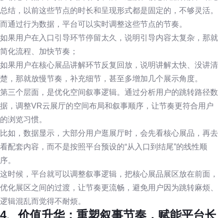
总结，以前这些节点的时长和呈现形式都是固定的，不够灵活。
而通过行为数据，平台可以实时调整这些节点的节奏。
如果用户在入口引导环节停留太久，说明引导内容太复杂，那就
简化流程、加快节奏；
如果用户在核心展品讲解环节反复回放，说明讲解太快、没讲清
楚，那就放慢节奏，补充细节，甚至多增加几个展示角度。
第三个层面，是优化空间叙事逻辑。通过分析用户的跳转路径数
据，调整VR云展厅的空间布局和叙事顺序，让节奏更符合用户
的浏览习惯。
比如，数据显示，大部分用户逛展厅时，会先看核心展品，再去
看配套内容，而不是按照平台预设的“从入口到结尾”的线性顺
序。
这时候，平台就可以调整叙事逻辑，把核心展品展区放在前面，
优化展区之间的过渡，让节奏更流畅，避免用户因为跳转麻烦、
逻辑混乱而觉得不耐烦。
4、价值升华：重塑叙事节奏，赋能平台长