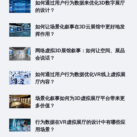
如何通过用户行为数据来优化3D数字展厅
的设计？
如何让场景化叙事在3D云展馆中更好地发
挥作用？
网络虚拟3D展馆叙事：如何让空间、展品
会说话？
如何通过用户行为数据优化VR线上虚拟展
厅内容？
场景化叙事如何为3D虚拟展厅平台带来更
多价值？
行为数据在VR虚拟展厅的设计中有哪些应
用场景？