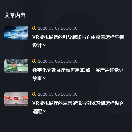
文章内容
2026-08-07 10:00:00
VR虚拟展馆的引导标识与自由探索怎样平衡
设计？
2026-08-06 15:00:00
数字化党建展厅如何用3D线上展厅讲好党史
故事？
2026-08-06 10:00:00
VR虚拟展厅的展示逻辑与浏览习惯怎样贴合
适配？