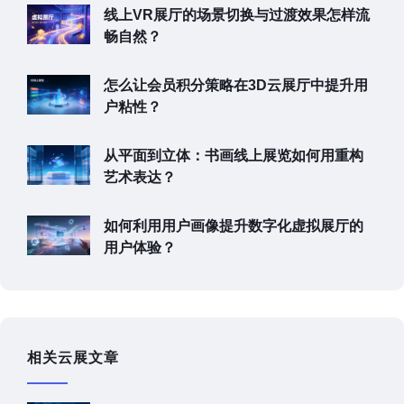
线上VR展厅的场景切换与过渡效果怎样流
畅自然？
怎么让会员积分策略在3D云展厅中提升用
户粘性？
从平面到立体：书画线上展览如何用重构
艺术表达？
如何利用用户画像提升数字化虚拟展厅的
用户体验？
相关云展文章