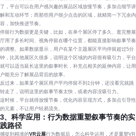
了，平台可以在用户感兴趣的展品区域放慢节奏，多加点细节讲
解和互动环节；而那些用户很少点击的区域，就精简一下冗余内
容，加快推进节奏。
停留行为数据更是关键，比如，在单个展区停了多久、逛完整展
厅用了多长时间、视角停留在哪个位置，都能直接影响叙事节奏
的调整。如果数据显示，用户在某个主题展区平均停留超过5分
钟，比其他展区久很多，说明这个区域的内容很有吸引力，平台
就可以适当延长这里的叙事时长，补充点相关的延伸内容，让用
户能充分了解展品背后的故事。
反过来，如果某个展区用户平均停留不到1分钟，还没看完就跳
转走了，说明这里的叙事节奏太快，或者内容没吸引力。
这时候，平台就得放慢节奏，优化内容呈现方式，多加点引导性
的元素，不让用户轻易流失。
3、科学应用：行为数据重塑叙事节奏的实
践路径
捕捉到精准的
VR云展
行为数据后，怎么科学运用，才是重塑VR