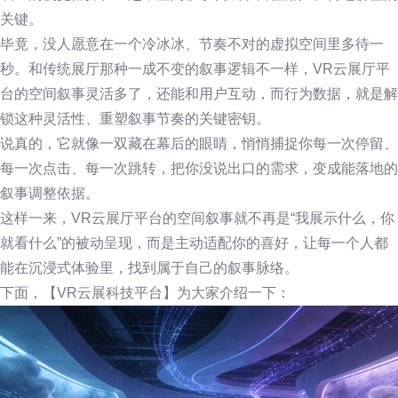
关键。
毕竟，没人愿意在一个冷冰冰、节奏不对的虚拟空间里多待一
秒。和传统展厅那种一成不变的叙事逻辑不一样，VR云展厅平
台的空间叙事灵活多了，还能和用户互动，而行为数据，就是解
锁这种灵活性、重塑叙事节奏的关键密钥。
说真的，它就像一双藏在幕后的眼睛，悄悄捕捉你每一次停留、
每一次点击、每一次跳转，把你没说出口的需求，变成能落地的
叙事调整依据。
这样一来，VR云展厅平台的空间叙事就不再是“我展示什么，你
就看什么”的被动呈现，而是主动适配你的喜好，让每一个人都
能在沉浸式体验里，找到属于自己的叙事脉络。
下面，【VR云展科技平台】为大家介绍一下：