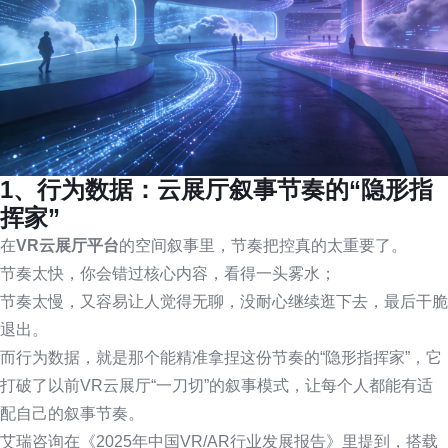
1、行为数据：云展厅叙事节奏的“隐形指
挥家”
在
VR云展厅平台
的空间叙事里，节奏把控真的太重要了。
节奏太快，你会错过核心内容，看得一头雾水；
节奏太慢，又容易让人觉得无聊，没耐心继续逛下去，最后干脆
退出。
而行为数据，就是那个能精准拿捏这份节奏的“隐形指挥家”，它
打破了以前VR云展厅“一刀切”的叙事模式，让每个人都能有适
配自己的叙事节奏。
艾瑞咨询在《2025年中国VR/AR行业发展报告》里提到，搭载