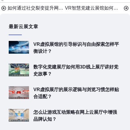
如何通过社交裂变提升网上3D虚拟展厅的知名度？
VR智慧党建云展馆如何实现红色资源的永久保存？
最新云展文章
VR虚拟展馆的引导标识与自由探索怎样平
衡设计？
数字化党建展厅如何用3D线上展厅讲好党
史故事？
VR虚拟展厅的展示逻辑与浏览习惯怎样贴
合适配？
怎么让游戏互动策略在网上云展厅中增强
品牌认知？