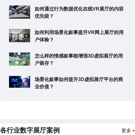
如何通过行为数据优化在线VR展厅的内容
优先级？
如何利用场景化叙事提升VR网上展厅的用
户体验？
怎么样的情感叙事能增强3D虚拟展厅的用
户留存？
场景化叙事如何提升3D虚拟展厅平台的商
业价值？
各行业数字展厅案例
更多 +