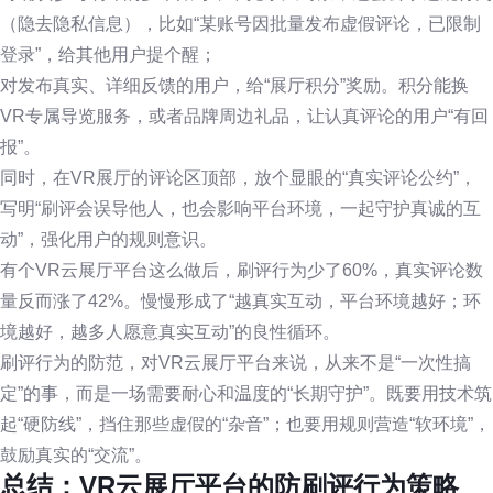
（隐去隐私信息），比如“某账号因批量发布虚假评论，已限制
登录”，给其他用户提个醒；
对发布真实、详细反馈的用户，给“展厅积分”奖励。积分能换
VR专属导览服务，或者品牌周边礼品，让认真评论的用户“有回
报”。
同时，在VR展厅的评论区顶部，放个显眼的“真实评论公约”，
写明“刷评会误导他人，也会影响平台环境，一起守护真诚的互
动”，强化用户的规则意识。
有个VR云展厅平台这么做后，刷评行为少了60%，真实评论数
量反而涨了42%。慢慢形成了“越真实互动，平台环境越好；环
境越好，越多人愿意真实互动”的良性循环。
刷评行为的防范，对VR云展厅平台来说，从来不是“一次性搞
定”的事，而是一场需要耐心和温度的“长期守护”。既要用技术筑
起“硬防线”，挡住那些虚假的“杂音”；也要用规则营造“软环境”，
鼓励真实的“交流”。
总结：VR云展厅平台的防刷评行为策略