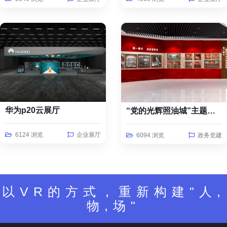
华为p20云展厅
“党的光辉照油城”主题线上云展览
6124 浏览
企业展厅
6094 浏览
政务党建
以VR的方式，重新构建"人,
物,场"