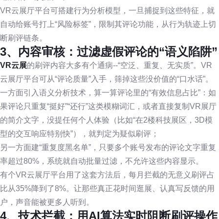
VR云展厅平台可搭建行为分析模型，一旦捕捉到这些特征，就
自动给账号打上“风险标签”，限制其评论功能，从行为轨迹上切
断刷评链条。
3、内容审核：过滤虚假评论的“语义陷阱”
VR云展
的刷评内容大多有个通病--“空泛、重复、无实质”。VR
云展厅平台可从“评论质量”入手，筛掉这些没价值的“口水话”。
一方面引入语义分析技术，算一算评论里的“有效信息占比”：如
果评论只重复“挺好”“还行”这类模糊词汇，或者直接复制VR展厅
的简介文字，没提任何个人体验（比如“在2楼科技展区，3D模
型的交互响应特别快”），就判定为疑似刷评；
另一方面建“重复度黑名单”，只要多个账号发布的评论文字重复
率超过80%，系统就自动批量过滤，不允许这些内容显示。
有个VR云展厅平台用了这套方法后，每月拦截的无意义刷评占
比从35%降到了8%。让那些真正花时间逛展、认真写反馈的用
户，声音能被更多人听到。
4、技术拦截：用AI算法实时阻断刷评操作