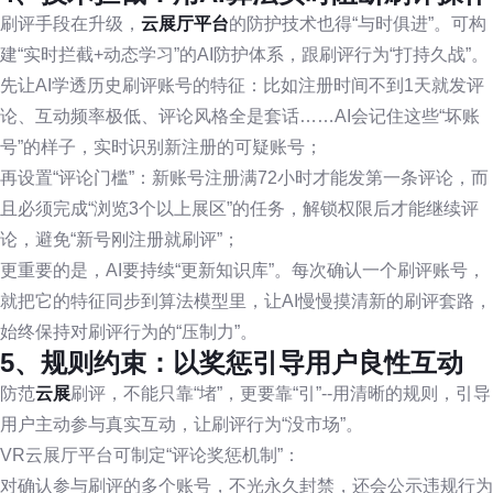
刷评手段在升级，
云展厅平台
的防护技术也得“与时俱进”。可构
建“实时拦截+动态学习”的AI防护体系，跟刷评行为“打持久战”。
先让AI学透历史刷评账号的特征：比如注册时间不到1天就发评
论、互动频率极低、评论风格全是套话……AI会记住这些“坏账
号”的样子，实时识别新注册的可疑账号；
再设置“评论门槛”：新账号注册满72小时才能发第一条评论，而
且必须完成“浏览3个以上展区”的任务，解锁权限后才能继续评
论，避免“新号刚注册就刷评”；
更重要的是，AI要持续“更新知识库”。每次确认一个刷评账号，
就把它的特征同步到算法模型里，让AI慢慢摸清新的刷评套路，
始终保持对刷评行为的“压制力”。
5、规则约束：以奖惩引导用户良性互动
防范
云展
刷评，不能只靠“堵”，更要靠“引”--用清晰的规则，引导
用户主动参与真实互动，让刷评行为“没市场”。
VR云展厅平台可制定“评论奖惩机制”：
对确认参与刷评的多个账号，不光永久封禁，还会公示违规行为