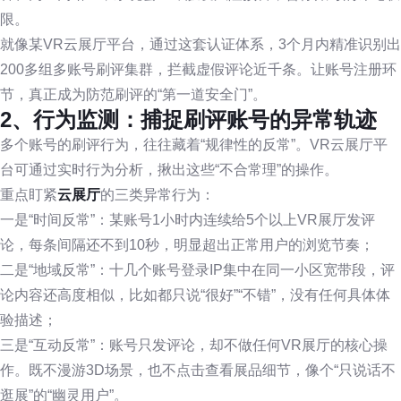
限。
就像某VR云展厅平台，通过这套认证体系，3个月内精准识别出
200多组多账号刷评集群，拦截虚假评论近千条。让账号注册环
节，真正成为防范刷评的“第一道安全门”。
2、行为监测：捕捉刷评账号的异常轨迹
多个账号的刷评行为，往往藏着“规律性的反常”。VR云展厅平
台可通过实时行为分析，揪出这些“不合常理”的操作。
重点盯紧
云展厅
的三类异常行为：
一是“时间反常”：某账号1小时内连续给5个以上VR展厅发评
论，每条间隔还不到10秒，明显超出正常用户的浏览节奏；
二是“地域反常”：十几个账号登录IP集中在同一小区宽带段，评
论内容还高度相似，比如都只说“很好”“不错”，没有任何具体体
验描述；
三是“互动反常”：账号只发评论，却不做任何VR展厅的核心操
作。既不漫游3D场景，也不点击查看展品细节，像个“只说话不
逛展”的“幽灵用户”。