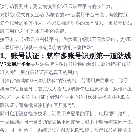
误导访客判断，更会慢慢蚕食VR云展厅平台的公信力。
对以“沉浸式真实互动”为核心的VR云展厅平台来说，有效防范
多个账号的刷评行为，不只是维护秩序的技术活儿，更是守护品
牌与用户之间“真诚连接”的关键。
接下来，【VR云展科技平台】为大家介绍以下五大策略，为VR
云展厅平台织就一张有温度的“防刷评防护网”。
1、账号认证：筑牢多账号识别第一道防线
VR云展厅平台
要从源头堵住多账号刷评的漏洞，就得把好“账号
准入关”，用分层认证筛选真正的用户。
可推行“基础验证+深度核验”的双机制：普通用户注册时，除手
机号短信验证外，需完成人脸识别或身份证信息核验，从根本上
减少“一人多号”的可能；针对企业用户还可额外要求营业执照关
联认证，避免批量注册的“僵尸账号”。
同时启用设备指纹技术，记录用户登录的手机、电脑硬件信息。
一旦检测到同一设备频繁切换不同账号，或多个账号绑定同一设
备、同一网络IP，系统会立即触发风险预警，暂停账号的评论权