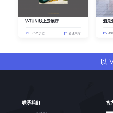
V-TUNI线上云展厅
酒鬼
5652 浏览
企业展厅
49
以
联系我们
官