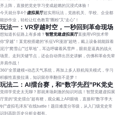
齐上阵，直接把党史学习变成超燃的沉浸式体验！
今天就分享4个
虚拟展厅
超实用玩法，党政机关、学校、企业都
能抄作业，轻松让红色教育“圈粉”又“走心”！
玩法一：VR穿越时空，一秒回到革命现场
想知道长征路上有多难？
智慧党建虚拟展厅
直接用VR技术带
你“穿越”！某党校搭建的“长征VR漫游”超绝，戴上设备就能踩着
泥泞“爬雪山”“过草地”，耳边呼啸着风雪声，眼前是逼真的战火
场景。走到关键节点，还会自动弹出历史讲解，仿佛和革命先辈
并肩作战！
360°全景建模+动态天气系统，再加上多人联机闯关模式，学习
积极性直接拉满，知识留存率翻倍不是梦！
玩法二：AI擂台赛，和“数字先烈”PK党史
觉得学党史太无聊？那就来场刺激的知识对战！智慧党建虚拟展
厅里的“党史擂台”超有梗，观众戴上AR眼镜，直接和“数字李大
钊”“虚拟毛泽东”在线battle！题目难度分等级，从入门级党史常
识到高阶历史分析全都有。