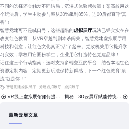
不同的选择还会触发不同结局，沉浸式体验感拉满！某高校用这
个玩法后，学生主动参与率从30%飙到85%，连00后都直呼“真
香”！
智慧党建可不是喊口号，这些超酷的
虚拟展厅
玩法已经实实在在
改变红色教育！从VR穿越到剧本杀闯关，智慧党建虚拟展厅用
科技和创意，让红色文化真正“活”了起来。党政机关用它提升学
习实效，学校用它圈粉学生，企业用它打造特色党建品牌！
记住这三个行动指南：选对支持多端交互的平台，结合本地红色
资源定制内容，定期更新玩法保持新鲜感，下一个红色教育“顶
流”就是你！”
智慧党建虚拟展厅
党建虚拟展厅
虚拟展厅
VR线上虚拟展馆如何提升传统艺术知名度？
揭秘！3D云展厅赋能传统艺术展览传承的4个绝招
最新云展文章