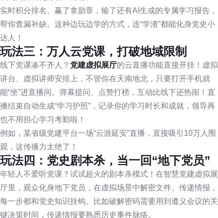
实时积分排名、赢了拿勋章，输了还有AI生成的专属学习报告，
帮你查漏补缺。这种边玩边学的方式，连“学渣”都能化身党史小
达人！
玩法三：万人云党课，打破地域限制
线下党课凑不齐人？
党建虚拟展厅
的云直播功能直接开挂！虚拟
讲台、虚拟讲师安排上，不管你在天南地北，只要打开手机就
能“坐”进直播间。弹幕提问、点赞打榜，互动比线下还热闹！直
播结束自动生成“学习护照”，记录你的学习时长和成就，领导再
也不用担心学习考勤啦！
例如，某省级党建平台一场“云游延安”直播，直接吸引10万人围
观，这传播力太绝了！
玩法四：党史剧本杀，当一回“地下党员”
年轻人不爱听党课？试试超火的剧本杀模式！在智慧党建虚拟展
厅里，观众化身地下党员，在虚拟场景中解密文件、传递情报，
每一步都和党史知识挂钩。比如破解密码需要用到遵义会议的关
键决策时间，传递情报要熟悉历史事件脉络。