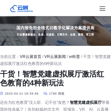
当前位置：
VR云展首页
/
VR云展新闻
/
vr科普
/ 干货！智慧党建
虚拟展厅激活红色教育的4种新玩法
干货！智慧党建虚拟展厅激活红
色教育的4种新玩法
2025-04-21 18:39:46
1786 浏览
还在为红色教育“没人听、记不住”发愁？
智慧党建虚拟展厅
带着
黑科技杀疯了！告别枯燥的念文件、听报告，VR、AI、云直播