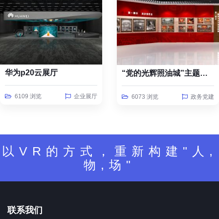
华为p20云展厅
“党的光辉照油城”主题线上云展览
6109 浏览
企业展厅
6073 浏览
政务党建
以VR的方式，重新构建"人,
物,场"
联系我们