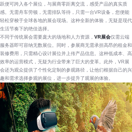
跃便可跨入各个展位，与展商零距离交流，感受产品的真实质
感。无需舟车劳顿，无需排队等待，只需一台VR设备，您便能
轻松穿梭于全球各地的展会现场。这种全新的体验，无疑是现代
生活节奏下的绝佳选择。
不同于传统展会需要庞大的场地和人力资源，
VR展会
仅需云端
服务器即可容纳无数展位。同时，参展商无需承担高昂的租金和
装修费用，只需精心设计展位并上传产品信息。这种低成本、高
效率的运营模式，无疑为行业带来了巨大的变革。此外，VR展
会还为观众提供了个性化定制的参观路径，让他们根据自己的兴
趣和需求选择参观的展位，进一步提升了观展的体验。