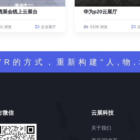
酒展会线上云展台
华为p20云展厅
41 浏览
企业展厅
6106 浏览
VR的方式，重新构建"人,物,
方微信
云展科技
关于我们