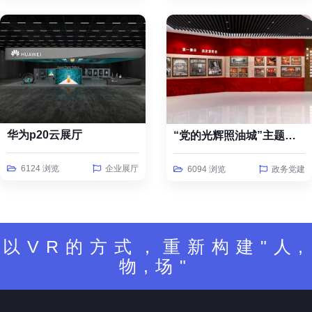
华为p20云展厅
“党的光辉照油城”主题线上云展览
6124 浏览
企业展厅
6094 浏览
政务党建
以VR的方式，重新构建"人,
物,场"