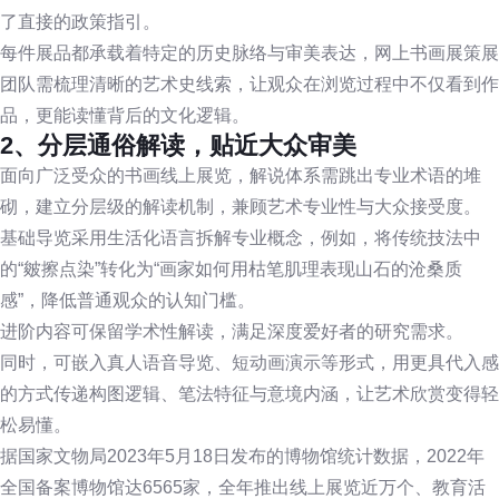
了直接的政策指引。
每件展品都承载着特定的历史脉络与审美表达，网上书画展策展
团队需梳理清晰的艺术史线索，让观众在浏览过程中不仅看到作
品，更能读懂背后的文化逻辑。
2、分层通俗解读，贴近大众审美
面向广泛受众的书画线上展览，解说体系需跳出专业术语的堆
砌，建立分层级的解读机制，兼顾艺术专业性与大众接受度。
基础导览采用生活化语言拆解专业概念，例如，将传统技法中
的“皴擦点染”转化为“画家如何用枯笔肌理表现山石的沧桑质
感”，降低普通观众的认知门槛。
进阶内容可保留学术性解读，满足深度爱好者的研究需求。
同时，可嵌入真人语音导览、短动画演示等形式，用更具代入感
的方式传递构图逻辑、笔法特征与意境内涵，让艺术欣赏变得轻
松易懂。
据国家文物局2023年5月18日发布的博物馆统计数据，2022年
全国备案博物馆达6565家，全年推出线上展览近万个、教育活