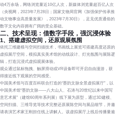
动4万余场，网络浏览量近10亿人次，新媒体浏览量超百亿人次
（央视网，2023年7月28日；国家文物局官网《加强保护传承推
动文物事业高质量发展》，2023年7月30日），足见优质通俗的
数字文化内容拥有广阔的受众基础。
二、技术呈现：借数字手段，强沉浸体验
1、搭建虚拟空间，还原观展氛围
依托三维建模与空间扫描技术，书画线上展览可搭建高度还原的
虚拟展厅空间，模拟真实美术馆的动线设计、灯光氛围与展陈逻
辑，打造沉浸式虚拟观展体验。
观众通过鼠标拖拽、触屏滑动或VR设备即可开启自由漫游，获
得接近线下观展的空间感受。
中国美术馆与百度百科联合打造的“墨韵文脉全景虚拟展厅”，以
中国美术馆“墨韵文脉——八大山人、石涛与20世纪以来中国写
意艺术展”（建馆60周年系列展）线下展为原型，通过3D建模、
空间扫描、三维导览等技术完整还原展陈空间与展品细节，并邀
请表演艺术家王刚担任线上讲解人。该虚拟展厅上线后传播量逾