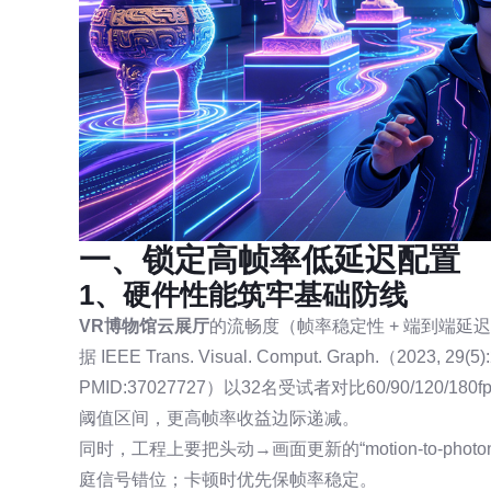
一、锁定高帧率低延迟配置
1、硬件性能筑牢基础防线
VR博物馆云展厅
的流畅度（帧率稳定性 + 端到端延
据 IEEE Trans. Visual. Comput. Graph.（2023, 29(
PMID:37027727）以32名受试者对比60/90/120
阈值区间，更高帧率收益边际递减。
同时，工程上要把头动→画面更新的“motion-to-ph
庭信号错位；卡顿时优先保帧率稳定。