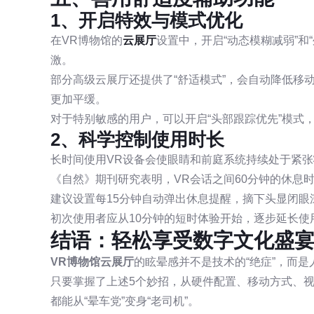
1、开启特效与模式优化
在VR博物馆的
云展厅
设置中，开启“动态模糊减弱”和
激。
部分高级云展厅还提供了“舒适模式”，会自动降低移
更加平缓。
对于特别敏感的用户，可以开启“头部跟踪优先”模式
2、科学控制使用时长
长时间使用VR设备会使眼睛和前庭系统持续处于紧
《自然》期刊研究表明，VR会话之间60分钟的休息
建议设置每15分钟自动弹出休息提醒，摘下头显闭眼深
初次使用者应从10分钟的短时体验开始，逐步延长使
结语：轻松享受数字文化盛
VR博物馆云展厅
的眩晕感并不是技术的“绝症”，而
只要掌握了上述5个妙招，从硬件配置、移动方式、
都能从“晕车党”变身“老司机”。