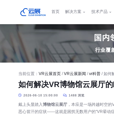
首页
解决方案
技术产品
当前位置：
VR云展首页
/
VR云展新闻
/
vr科普
/ 如
如何解决VR博物馆云展厅的
2026-06-10 15:00:00
1488 浏览
戴上头显踏入
博物馆云展厅
，本应是一场跨越时空的
恶心冒汗的症状——这就是困扰无数用户的“VR晕动症