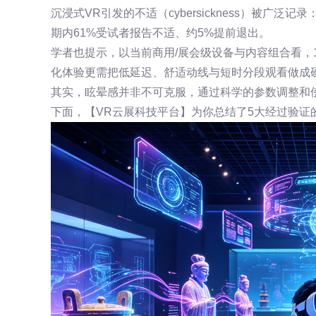
沉浸式VR引发的不适（cybersickness）被广泛
期内61%受试者报告不适、约5%提前退出。
学者也提示，以当前商用/展会级设备与内容组合看，1
化体验更需把低延迟、舒适动线与短时分段观看做成
其实，眩晕感并非不可克服，通过科学的参数调整和
下面，【VR云展科技平台】为你总结了5大经过验证