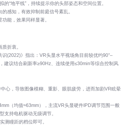
拟的“地平线”，持续提示你的头部姿态和空间位置。
向的感知，有效抑制前庭信号紊乱。
星功能，效果同样显著。
画质折衷。
2022)》指出：VR头显水平视场角目前较优约90°–
，建议结合刷新率≥90Hz、连续使用≤30min等综合控制风
学中心，导致图像模糊、重影、眼肌疲劳，进而加剧VR眩晕
mm（均值≈63mm），主流VR头显硬件IPD调节范围一般
端机型支持电机驱动无级调节。
近你实测瞳距的档位即可。