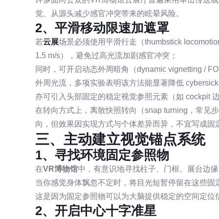
觉、从源头减少感官冲突带来的眩晕风险。
2、平滑移动限速加遮罩
若
云展
场景必须使用平滑行走（thumbstick loco
1.5 m/s），避免过高光流加剧感官冲突；
同时，可开启动态外周暗角（dynamic vignetting /
外周光流，多项实验表明该方法能显著降低 cybersic
亦可引入头部固定的稳定视觉参照元素（如 cockpit 边
在转向方式上，离散快照转向（snap turning，常
向，但效果因实现方式与个体差异而异，不宜写成固
三、主动建立视觉锚点系统
1、寻找环境固定参照物
在
VR博物馆
中，有意识地寻找柱子、门框、展台边缘
当你感觉身体飘忽不定时，将目光短暂停留在这些固
这是因为固定参照物可以为大脑提供稳定的空间定位
2、开启中心十字准星