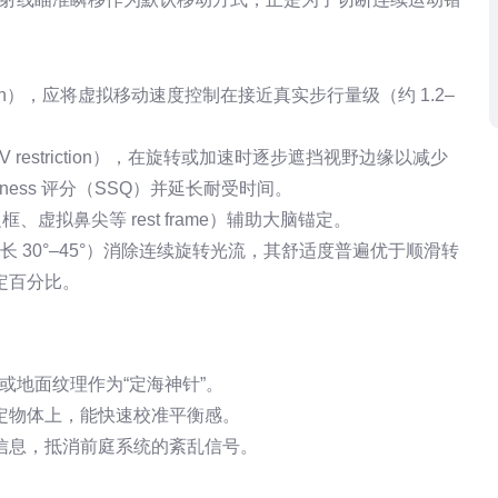
motion），应将虚拟移动速度控制在接近真实步行量级（约 1.2–
 FOV restriction），在旋转或加速时逐步遮挡视野边缘以减少
kness 评分（SSQ）并延长耐受时间。
框、虚拟鼻尖等 rest frame）辅助大脑锚定。
见步长 30°–45°）消除连续旋转光流，其舒适度普遍优于顺滑转
定百分比。
或地面纹理作为“定海神针”。
定物体上，能快速校准平衡感。
信息，抵消前庭系统的紊乱信号。