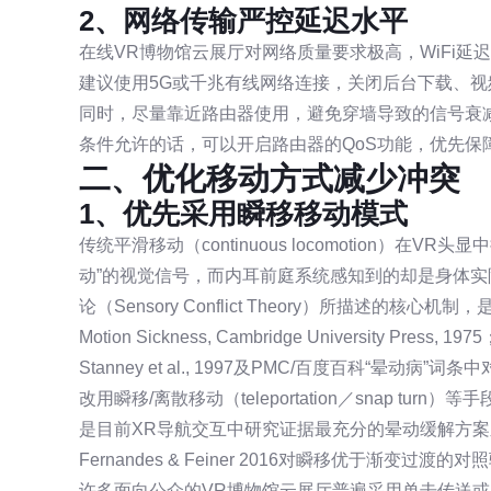
2、网络传输严控延迟水平
在线VR博物馆云展厅对网络质量要求极高，WiFi延迟
建议使用5G或千兆有线网络连接，关闭后台下载、
同时，尽量靠近路由器使用，避免穿墙导致的信号衰
条件允许的话，可以开启路由器的QoS功能，优先保
二、优化移动方式减少冲突
1、优先采用瞬移移动模式
传统平滑移动（continuous locomotion）在VR
动”的视觉信号，而内耳前庭系统感知到的却是身体
论（Sensory Conflict Theory）所描述的核心机制
Motion Sickness, Cambridge University P
Stanney et al., 1997及PMC/百度百科“晕动
改用瞬移/离散移动（teleportation／snap 
是目前XR导航交互中研究证据最充分的晕动缓解方案之一（Bozgey
Fernandes & Feiner 2016对瞬移优于渐变过渡的
许多面向公众的VR博物馆云展厅普遍采用单击传送