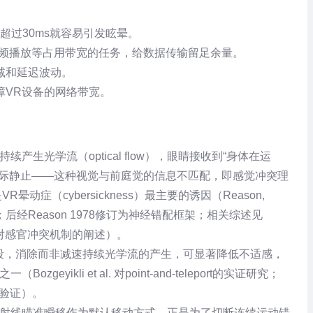
超过30ms就容易引发眩晕。
视频播放等占用带宽的任务，给数据传输留足余量。
减和延迟波动。
障VR设备的网络带宽。
头显中持续产生光学流（optical flow），眼睛接收到“身体在运
实际静止——这种视觉与前庭觉的信息不匹配，即感觉冲突理
，是VR晕动症（cybersickness）最主要的诱因（Reason,
ress, 1975；后经Reason 1978修订为神经错配框架；相关综述见
病”词条中对感官冲突机制的阐述）。
turn）等手段，消除而非减速持续光学流的产生，可显著降低不适感，
ikli et al. 对point-and-teleport的实证研究；
对照验证）。
或射线瞄准瞬移作为默认移动方式，正是为了切断连续运动错