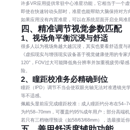
许多VR应用提供常驻中心准星功能，它相当于一个虚
即使在快速转动头部时，准星也能帮助大脑保持对方
如果应用没有内置准星，可以在系统层面开启全局准
四、精准调节视觉参数匹配
1、视场角平衡沉浸与舒适
很多人以为视场角越大越沉浸，其实也要看舒适度与
《虚拟现实与增强现实设备基于视觉健康使用的专家共识(
120°，FOV过大可能降低角分辨率并加重视疲劳/晕感
险。
2、瞳距校准务必精确到位
瞳距（IPD）调节不当会使双眼光轴无法对准透镜光
等不适感。
佩戴头显前应完成瞳距校准：成人瞳距约分布在54–74
为约58–70mm，可覆盖约95%成年用户；部分高
若只有三档物理预设（如58/63/68mm），选最接
五、善用舒适度辅助功能