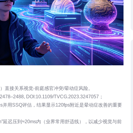
迟）直接关系视觉-前庭感官冲突/晕动症风险。
5):2478–2488, DOI:10.1109/TVCG.2023.3247057；
/180fps并用SSQ评估，结果显示120fps附近是晕动症改善的重要
oton”延迟压到≈20ms内（业界常用舒适线），以减少视觉与前