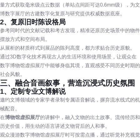
量方式获取毫米级点云数据（单站点间距可达0.6mm级），为文
博数字展厅的古建数字化复原与研究提供权威数据底座。
2、复原旧时陈设格局
参考同时代的文献记载和考古发现，精准还原历史场景中的物件
摆放方式和空间布局。
从展柜的材质样式到展品的陈列高度，都力求贴合历史原貌。
通过3D数字化技术再现古人的生活环境和使用场景，让观众在
数字博物馆虚拟展厅中能够身临其境，直观感受不同历史时期的
社会风貌。
三、融合音画叙事，营造沉浸式历史氛围
1、定制专业文博解说
邀约文博领域的专家学者录制专属语音解说，摒弃流水线式的机
械配音。
在
博物馆虚拟展厅
的讲解中，融入文物的出土故事、流传经历和
历史价值，用生动的语言讲述文物背后的人和事。
观众漫游数字博物馆虚拟展厅时可按需点播，通过听觉补充视觉