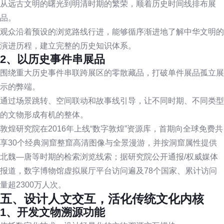
从远古文明的曙光到明清时期的繁荣，顺着历史时间线排布展
品。
观众沿着预设的浏览路线行进，能够循序渐进地了解中华文明的
演进历程，建立完整的历史知识体系。
2、以历史事件串展品
围绕重大历史事件串联跨展区的零散藏品，打破单件展品孤立展
示的弊端。
通过场景跳转、空间联动和故事线引导，让不同时期、不同类型
的文物形成有机的整体。
敦煌研究院在2016年上线“数字敦煌”资源库，首期向全球免费共
享30个经典洞窟整窟高清图像与全景漫游，并按洞窟属性提供
北魏—唐等时期的检索浏览线索；据研究院公开通报/权威媒体
报道，数字博物馆虚拟展厅平台访问遍及78个国家、累计访问
量超2300万人次。
五、设计人文交互，活化传统文化内核
1、开发文物溯源功能