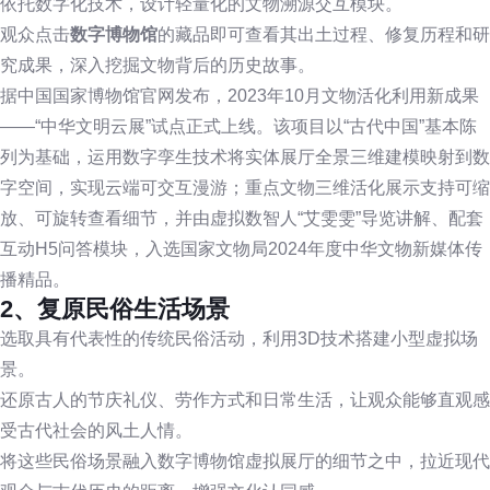
依托数字化技术，设计轻量化的文物溯源交互模块。
观众点击
数字博物馆
的藏品即可查看其出土过程、修复历程和研
究成果，深入挖掘文物背后的历史故事。
据中国国家博物馆官网发布，2023年10月文物活化利用新成果
——“中华文明云展”试点正式上线。该项目以“古代中国”基本陈
列为基础，运用数字孪生技术将实体展厅全景三维建模映射到数
字空间，实现云端可交互漫游；重点文物三维活化展示支持可缩
放、可旋转查看细节，并由虚拟数智人“艾雯雯”导览讲解、配套
互动H5问答模块，入选国家文物局2024年度中华文物新媒体传
播精品。
2、复原民俗生活场景
选取具有代表性的传统民俗活动，利用3D技术搭建小型虚拟场
景。
还原古人的节庆礼仪、劳作方式和日常生活，让观众能够直观感
受古代社会的风土人情。
将这些民俗场景融入数字博物馆虚拟展厅的细节之中，拉近现代