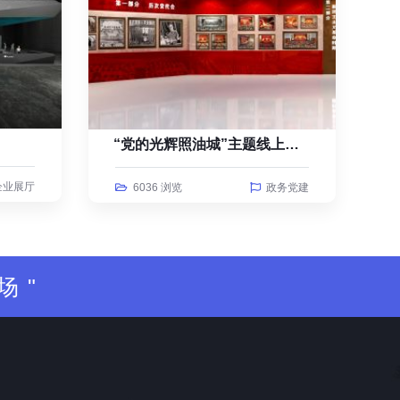
“党的光辉照油城”主题线上云展览
企业展厅
6036 浏览
政务党建
场"