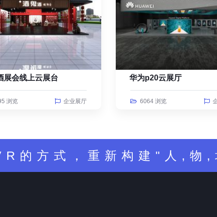
酒展会线上云展台
华为p20云展厅
95 浏览
企业展厅
6064 浏览
VR的方式，重新构建"人,物,