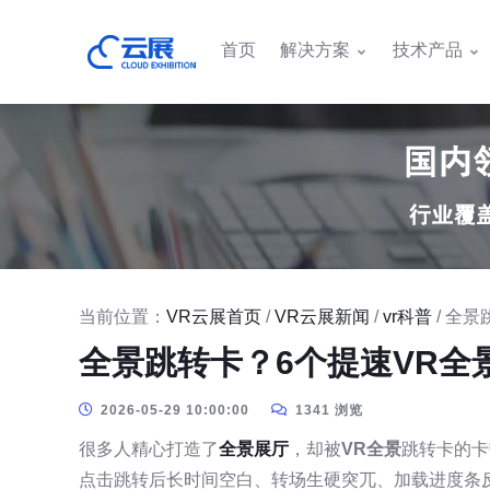
首页
解决方案
技术产品
当前位置：
VR云展首页
/
VR云展新闻
/
vr科普
/ 全
全景跳转卡？6个提速VR全
2026-05-29 10:00:00
1341 浏览
很多人精心打造了
全景展厅
，却被
VR全景
跳转卡的卡
点击跳转后长时间空白、转场生硬突兀、加载进度条