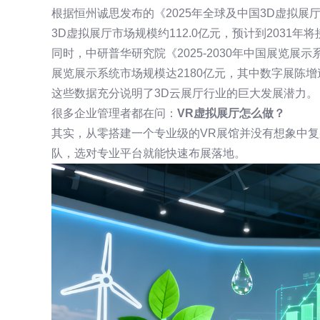
根据恒州诚思发布的《2025年全球及中国3D虚拟展
3D虚拟展厅市场规模约112.0亿元，预计到2031年将接
同时，中研普华研究院《2025-2030年中国展览展
展览展示系统市场规模达2180亿元，其中数字展陈增
这些数据充分说明了3D云展厅行业的巨大发展潜力。
很多企业管理者都在问：
VR虚拟展厅怎么做？
其实，从零搭建一个专业级的VR展馆并没有想象中复
队，选对专业平台就能快速布展落地。