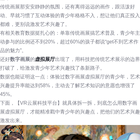
传统画展那安安静静的氛围，还有离得远远的画作，跟活泼好
动、早就习惯了互动体验的青少年格格不入，想让他们真正投入
都难，更别说激发艺术兴趣了。
有相关教育数据挺扎心的：单靠传统画展搞艺术普及，青少年主
动参与的比例还不到20%，超过60%的孩子都说“get不到艺术作
品的魅力”。
还好
数字画展
的
虚拟展厅
出现了，用科技把传统艺术展示的边界
打破了，给激发青少年艺术兴趣找了条新路子。
数据也能证明这一点：体验过数字画展虚拟展厅的青少年，艺术
兴趣提升率能达到58%，主动去了解艺术知识的意愿也增强了
45%。
下面，【VR云展科技平台】就具体拆一拆，到底怎么用数字画
展虚拟展厅，才能精准戳中青少年的兴趣点，把他们的艺术兴趣
激发出来。