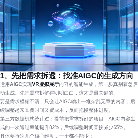
1、先把需求拆透：找准AIGC的生成方向
运用
AIGC
实现
VR虚拟展厅
内容的智能生成，第一步真别着急启
动生成。先把需求拆解得明明白白，这才是最关键的。
要是需求模糊不清，只会让AIGC输出一堆杂乱无章的内容，后
续调整起来又费时间又费成本，反而拖慢整体进度。
第三方数据机构统计过：提前把需求拆好的项目，AIGC内容生
成的一次通过率能提升82%，后续调整时间直接减少65%。
具体要拆这几个核心维度，一个都不能少：