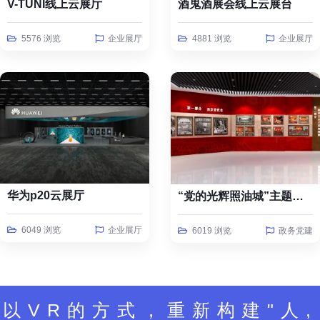
V-TUNI线上云展厅
酒鬼酒展会线上云展台
5576 浏览
企业展厅
4881 浏览
企业展厅
华为p20云展厅
“党的光辉照油城”主题线上云展览
6049 浏览
企业展厅
6019 浏览
政务党建
以VR的方式，重新构建"人,