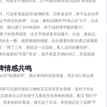
。用真实可感的内容，让VR虚拟展馆成为品牌“靠谱的证
证书、行业奖项放进3D玻璃柜里。访客凑近时，柜子会自动亮
证书背后的故事”：比如，建材品牌的“环保认证”卡片，点击
书，我们测了187种原料，终于找到零甲醛的配方”。
还原客户的使用场景，比文字描述更有说服力。比如，瓷砖品
瓷砖走一圈，感受脚感的细腻，抬头能看到阳光透过玻璃洒
：“用了三年，瓷砖没一点划痕，客人总问在哪买的”。
牌价值里的“可靠”“专业”，就不再是空洞的词汇，而是能摸
牌情感共鸣
众的“情感纽带”。跳出单纯的信息传递，用互动让受众真
，访客可以操控虚拟人物给宝宝安装安全座椅：选对卡扣会
牌志愿者去山区给留守儿童送安全座椅的画面，配文“我们守
。很多妈妈访客说，做完这个互动，突然就记住了品牌“守