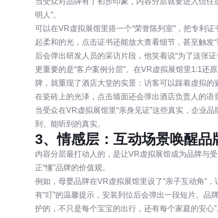
当受众对品牌有了初步印象，内容分层就要进入信任层
明人”。
可以在VR虚拟展馆里搭一个“荣誉陈列室”，把专利
起柔和的光，点击证书还能放大查看细节，甚至触发“
后会弹出研发人员的采访片段，他笑着说“为了这张证
更重要的是“客户案例分层”。在VR虚拟展馆里1:1
牌，就重现了酒店大堂的实景：访客可以踩着虚拟的
在瓷砖上的光泽，点击墙面还会弹出酒店负责人的语音
当受众在VR虚拟展馆里“亲身见证”这些真实，企业品
到、能听到的真实。
3、情感层：互动场景唤醒品
内容分层最打动人的，是让VR虚拟展馆成为品牌与受
正“懂”品牌的价值观。
例如，母婴品牌在VR虚拟展馆里设了“亲子互动角”
有“叮”的温馨提示，安装到位后会弹出一段短片。品
护的，不只是每个宝宝的出行，还有每个家庭的安心”