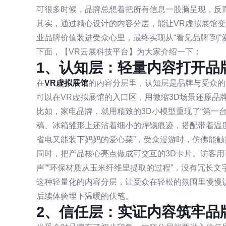
可很多时候，品牌总想着把所有信息一股脑呈现，反
其实，通过精心设计的内容分层，能让VR虚拟展馆变
业品牌价值装进受众心里，最终实现从“看见品牌”到“
下面，【VR云展科技平台】为大家介绍一下：
1、认知层：轻量内容打开品
在
VR虚拟展馆
的内容分层里，认知层是品牌与受众的
可以在VR虚拟展馆的入口区，用微缩3D场景还原品牌
比如，家电品牌，就用精致的3D小模型重现了“第一
稿、冰箱雏形上还沾着细小的焊锡痕迹，搭配带着温度
省电又能装下妈妈的爱心菜”，受众漫游时，仿佛能
同时，把产品核心亮点做成可交互的3D卡片。访客用
声”“环保材质从玉米纤维里提取的过程”，没有冗长
这种轻量化的内容分层，让受众在轻松的氛围里慢慢
后续体验埋下温暖的伏笔。
2、信任层：实证内容筑牢品