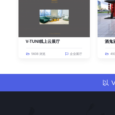
V-TUNI线上云展厅
酒鬼
5608 浏览
企业展厅
49
以