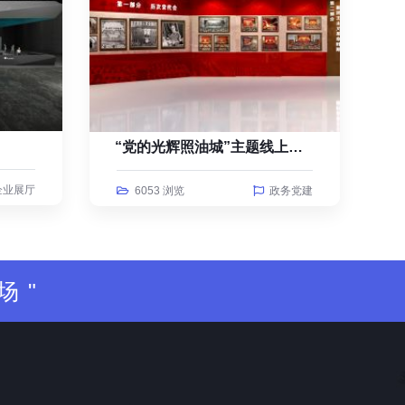
“党的光辉照油城”主题线上云展览
企业展厅
6053 浏览
政务党建
场"