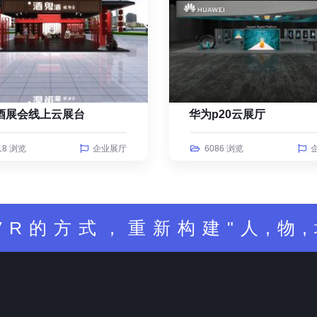
酒展会线上云展台
华为p20云展厅
18 浏览
企业展厅
6086 浏览
VR的方式，重新构建"人,物,