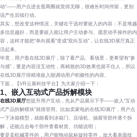
动”——用户点进去逛两圈就觉得无聊，很难长时间停留，更别
说产生后续行动。
其实，想改变这种情况，关键在于选对要嵌入的内容：不是堆越
多信息越好，而是要嵌入能让用户主动参与、愿意动手操作的内
容，这样才能把“单向观看”变成“双向互动”，让在线3D展厅真正
活起来。
毕竟，用户逛在线3D展厅，除了看产品、看场景，更希望有“参
与感”，要是内容没互动性，再精致的3D效果也留不住人，所以
在线3D展厅得精准嵌入能调动用户积极性的内容。
下面，【VR云展科技平台】为大家介绍一下：
1、嵌入互动式产品拆解模块
在线3D展厅
想提升用户互动，先从产品展示下手——嵌入“互动
式产品拆解模块”就很管用。比如卖家电的在线3D展厅，用户点
一下冰箱模型，就能看到冰箱门、压缩机、抽屉等部件逐个拆
解，还能点击每个部件查看材质、功能说明；
要是卖机械零件的，用户能拖动鼠标旋转零件，放大看表面纹