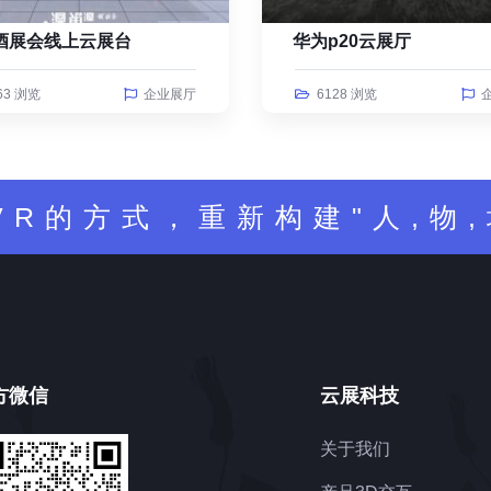
酒展会线上云展台
华为p20云展厅
63 浏览
企业展厅
6128 浏览
VR的方式，重新构建"人,物,
方微信
云展科技
关于我们