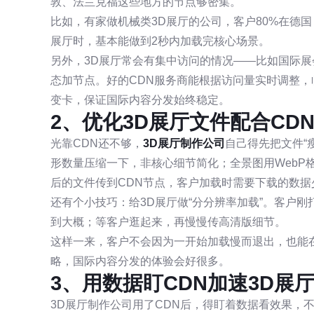
敦、法兰克福这些地方的节点够密集。
比如，有家做机械类3D展厅的公司，客户80%在德国
展厅时，基本能做到2秒内加载完核心场景。
另外，3D展厅常会有集中访问的情况——比如国际展
态加节点。好的CDN服务商能根据访问量实时调整，
变卡，保证国际内容分发始终稳定。
2、优化3D展厅文件配合CD
光靠CDN还不够，
3D展厅制作公司
自己得先把文件“
形数量压缩一下，非核心细节简化；全景图用WebP格
后的文件传到CDN节点，客户加载时需要下载的数据
还有个小技巧：给3D展厅做“分分辨率加载”。客户刚
到大概；等客户逛起来，再慢慢传高清版细节。
这样一来，客户不会因为一开始加载慢而退出，也能在
略，国际内容分发的体验会好很多。
3、用数据盯CDN加速3D展
3D展厅制作公司用了CDN后，得盯着数据看效果，