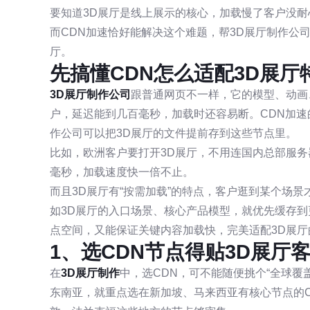
要知道3D展厅是线上展示的核心，加载慢了客户没
而CDN加速恰好能解决这个难题，帮3D展厅制作公
厅。
先搞懂CDN怎么适配3D展厅
3D展厅制作公司
跟普通网页不一样，它的模型、动画
户，延迟能到几百毫秒，加载时还容易断。CDN加速
作公司可以把3D展厅的文件提前存到这些节点里。
比如，欧洲客户要打开3D展厅，不用连国内总部服务
毫秒，加载速度快一倍不止。
而且3D展厅有“按需加载”的特点，客户逛到某个场
如3D展厅的入口场景、核心产品模型，就优先缓存
点空间，又能保证关键内容加载快，完美适配3D展厅
1、选CDN节点得贴3D展厅
在
3D展厅制作
中，选CDN，可不能随便挑个“全球覆
东南亚，就重点选在新加坡、马来西亚有核心节点的C