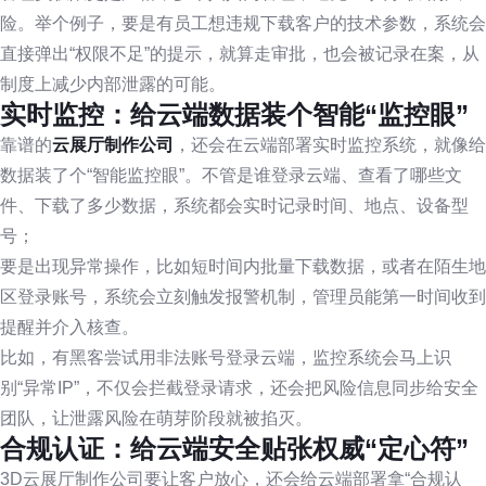
险。举个例子，要是有员工想违规下载客户的技术参数，系统会
直接弹出“权限不足”的提示，就算走审批，也会被记录在案，从
制度上减少内部泄露的可能。
实时监控：给云端数据装个智能“监控眼”
靠谱的
云展厅制作公司
，还会在云端部署实时监控系统，就像给
数据装了个“智能监控眼”。不管是谁登录云端、查看了哪些文
件、下载了多少数据，系统都会实时记录时间、地点、设备型
号；
要是出现异常操作，比如短时间内批量下载数据，或者在陌生地
区登录账号，系统会立刻触发报警机制，管理员能第一时间收到
提醒并介入核查。
比如，有黑客尝试用非法账号登录云端，监控系统会马上识
别“异常IP”，不仅会拦截登录请求，还会把风险信息同步给安全
团队，让泄露风险在萌芽阶段就被掐灭。
合规认证：给云端安全贴张权威“定心符”
3D云展厅制作公司要让客户放心，还会给云端部署拿“合规认