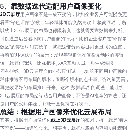
5、靠数据迭代适配用户画像变化
3D云展厅
用户画像不是一成不变的，比如企业客户可能慢慢更
看重“绿色环保”参数，年轻群体可能突然喜欢上“极简互动”，所
以线上3D云展厅的布局也得跟着变，这就需要靠数据来判断。
可以通过后台看不同用户画像的行为：比如企业客户在“环保参
数区”的停留时间变长了，就把这部分内容挪到更显眼的位置，
再增加“环保认证”的展示；发现年轻群体在复杂互动区的停留
短，就简化玩法，比如把多步AR互动改成一步生成海报。
还有些线上3D云展厅会做小范围测试，比如给不同用户画像的
群体推送不同布局的版本，看哪个版本的点击量、咨询量更高，
再把效果好的布局推广开来。这种“数据驱动”的调整，能让线上
3D云展厅的布局始终贴合用户画像，不管是AI推荐的算法，还
是用户的实际体验，都能一直保持在好状态。
总结：根据用户画像来优化云展布局
其实，根据用户画像优化
线上3D云展厅
的布局，核心就是“看人
下菜碟”——知道谁会来、想要啥，就把对应的内容和功能摆到