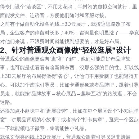
得专门设个“洽谈区”，不用太花哨，半封闭的虚拟空间就行，里
面能发文件、连语音，方便他们随时和客服对接。
之前有个做自动化设备的线上3D云展厅，就按这思路改了布
局，企业客户的停留时长多了40%，咨询量也明显涨了——毕竟
对他们来说，不浪费时间就能找到想要的，才是好布局。
2、针对普通观众画像做“轻松逛展”设计
普通观众的画像更偏向“逛”和“了解”，他们可能是好奇品牌故
事，也可能是想看看有啥新鲜东西，没那么强的目的性。所以线
上3D云展厅的布局得做得“省心”，让他们不用费脑子也能逛得开
心。可以加个虚拟引导员，比如卡通形象或者品牌IP，跟着引导
员走，就能按“品牌故事→核心展品→趣味互动”的路线逛，不会
迷路。
还得加点小趣味中和“逛展疲劳”，比如在每个展区设个“小知识弹
窗”，讲展品背后的小故事；或者搞个“打卡集章”，逛完一个区点
一下就能领电子徽章，集满能换小礼品。
就像文创类的线上3D云展厅，普通观众跟着引导员逛非遗展