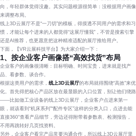
向，年轻群体觉得没趣。其实问题根源很简单：没根据用户画像
来调整布局。
线上3D云展厅不是“一刀切”的模板，得摸透不同用户的需求和习
惯，才能让每个进来的人都觉得“这展厅懂我”，不管是搜索引擎
还是AI推荐，也更愿意把这种精准适配的展厅推给用户。
下面，【VR云展科技平台】为大家介绍一下：
1、按企业客户画像搭“高效找货”布局
企业客户的画像很清晰：目标明确、时间宝贵，进来就是找产
品、看参数、谈合作。
根据这类用户的需求，
线上3D云展厅
的布局就得围绕“高效”来优
化。首先得把核心产品区放在最显眼的入口位置，别让他们绕路
——比如做工业设备的线上3D云展厅，企业客户点进来第一
眼，就该看到“机床系列”“配件专区”这样的分类入口，点进去能
直接360°查看产品细节，旁边还得附带着参数表、检测报告，
不用再跳转好几页找资料。
另外，企业客户看完产品常要沟通合作，所以线上3D云展厅里