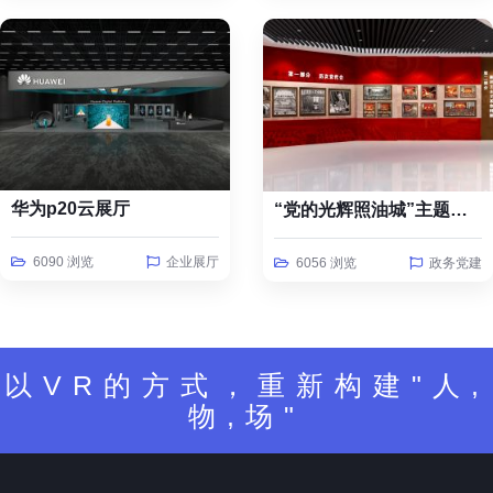
华为p20云展厅
“党的光辉照油城”主题线上云展览
6090 浏览
企业展厅
6056 浏览
政务党建
以VR的方式，重新构建"人,
物,场"