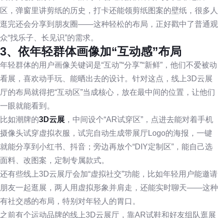
区，弹窗里讲剪纸的历史，打卡还能领剪纸图案的壁纸，很多人
逛完还会分享到朋友圈——这种轻松的布局，正好戳中了普通观
众“找乐子、长见识”的需求。
3、依年轻群体画像加“互动感”布局
年轻群体的用户画像关键词是“互动”“分享”“新鲜”，他们不爱被动
看展，喜欢动手玩、能晒出去的设计。针对这点，线上3D云展
厅的布局就得把“互动区”当成核心，放在最中间的位置，让他们
一眼就能看到。
比如潮牌的
3D云展
，中间设个“AR试穿区”，点进去能对着手机
摄像头试穿虚拟衣服，试完自动生成带展厅Logo的海报，一键
就能分享到小红书、抖音；旁边再放个“DIY定制区”，能自己选
面料、改图案，定制专属款式。
还有些线上3D云展厅会加“虚拟社交”功能，比如年轻用户能邀请
朋友一起逛展，两人用虚拟形象并肩走，还能实时聊天——这种
有社交感的布局，特别对年轻人的胃口。
之前有个运动品牌的线上3D云展厅，靠AR试鞋和好友组队逛展