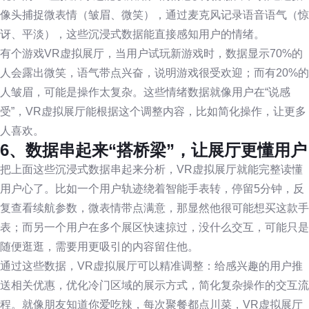
像头捕捉微表情（皱眉、微笑），通过麦克风记录语音语气（惊
讶、平淡），这些沉浸式数据能直接感知用户的情绪。
有个游戏VR虚拟展厅，当用户试玩新游戏时，数据显示70%的
人会露出微笑，语气带点兴奋，说明游戏很受欢迎；而有20%的
人皱眉，可能是操作太复杂。这些情绪数据就像用户在“说感
受”，VR虚拟展厅能根据这个调整内容，比如简化操作，让更多
人喜欢。
6、数据串起来“搭桥梁”，让展厅更懂用户
把上面这些沉浸式数据串起来分析，VR虚拟展厅就能完整读懂
用户心了。比如一个用户轨迹绕着智能手表转，停留5分钟，反
复查看续航参数，微表情带点满意，那显然他很可能想买这款手
表；而另一个用户在多个展区快速掠过，没什么交互，可能只是
随便逛逛，需要用更吸引的内容留住他。
通过这些数据，VR虚拟展厅可以精准调整：给感兴趣的用户推
送相关优惠，优化冷门区域的展示方式，简化复杂操作的交互流
程。就像朋友知道你爱吃辣，每次聚餐都点川菜，VR虚拟展厅