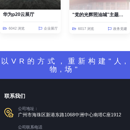
华为p20云展厅
“党的光辉照油城”主题线上云展览
6042 浏览
企业展厅
6017 浏览
政务党建
以VR的方式，重新构建"人,
物,场"
联系我们
公司地址：
广州市海珠区新港东路1068中洲中心南塔C座1912
公司联系电话