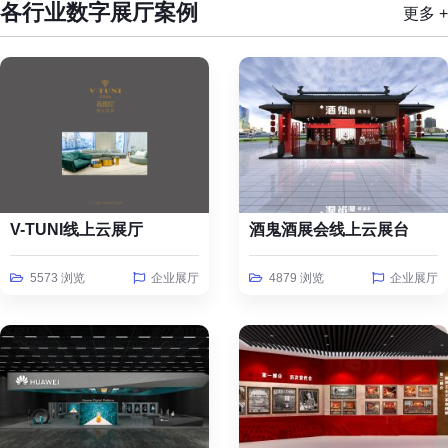
各行业数字展厅案例
更多 +
V-TUNI线上云展厅
酒鬼酒展会线上云展台
5573 浏览
企业展厅
4879 浏览
企业展厅