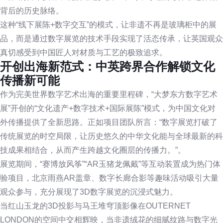
背后的历史脉络。
这种“线下展陈+数字交互”的模式，让非遗不再是玻璃柜中的展
品，而是通过数字展览的技术手段实现了活态传承，让英国观众
真切感受到中国匠人对材质与工艺的极致追求。
开创出海新范式：中英跨界合作解锁文化
传播新可能
作为完美世界数字艺术出海的重要里程碑，“大梦东方数字艺术
展”开创的“文化遗产+数字技术+国际展陈”模式，为中国文化对
外传播提供了全新思路。正如项目团队所言：“数字展览打破了
传统展览的时空局限，让历史悠久的中华文化能与全球最新的科
技成果相结合，从而产生跨越文化圈层的传播力。”。
展览期间，“赛博放风筝”“AR玉猪龙佩戴”等互动装置成为热门体
验项目，北京雨燕AR盖章、数字长廊合影等趣味活动吸引大量
观众参与，充分展现了3D数字展览的沉浸式魅力。
当红山玉龙的3D投影与马王堆穹顶影像在OUTERNET
LONDON的空间中交相辉映，当非遗绒花的细腻纹路与数字光