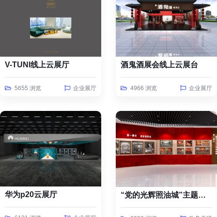
V-TUNI线上云展厅
酒鬼酒展会线上云展台
5655 浏览
企业展厅
4966 浏览
企业展厅
华为p20云展厅
“党的光辉照油城”主题线上云展览