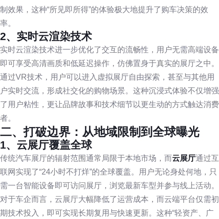
制效果，这种“所见即所得”的体验极大地提升了购车决策的效
率。
2、实时云渲染技术
实时云渲染技术进一步优化了交互的流畅性，用户无需高端设备
即可享受高清画质和低延迟操作，仿佛置身于真实的展厅之中。
通过VR技术，用户可以进入虚拟展厅自由探索，甚至与其他用
户实时交流，形成社交化的购物场景。这种沉浸式体验不仅增强
了用户粘性，更让品牌故事和技术细节以更生动的方式触达消费
者。
二、打破边界：从地域限制到全球曝光
1、云展厅覆盖全球
传统汽车展厅的辐射范围通常局限于本地市场，而
云展厅
通过互
联网实现了“24小时不打烊”的全球覆盖。用户无论身处何地，只
需一台智能设备即可访问展厅，浏览最新车型并参与线上活动。
对于车企而言，云展厅大幅降低了运营成本，而云端平台仅需初
期技术投入，即可实现长期复用与快速更新。这种“轻资产、广