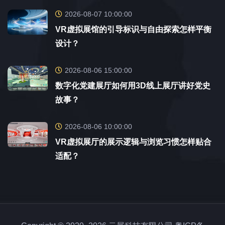
2026-08-07 10:00:00
VR虚拟展馆的引导标识与自由探索怎样平衡
设计？
2026-08-06 15:00:00
数字化党建展厅如何用3D线上展厅讲好党史
故事？
2026-08-06 10:00:00
VR虚拟展厅的展示逻辑与浏览习惯怎样贴合
适配？