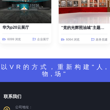
华为p20云展厅
“党的光辉照油城”主题线上云展览
6099 浏览
企业展厅
6064 浏览
政务党建
以VR的方式，重新构建"人,
物,场"
联系我们
公司地址：