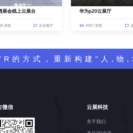
酒展会线上云展台
华为p20云展厅
88 浏览
企业展厅
6057 浏览
VR的方式，重新构建"人,物,
方微信
云展科技
关于我们