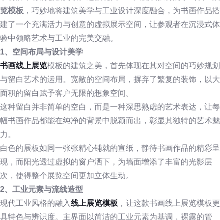
览模板
，巧妙地将建筑美学与工业设计深度融合，为书画作品搭
建了一个充满活力与创意的虚拟展示空间，让参观者在沉浸式体
验中领略艺术与工业的完美交融。
1、空间布局与设计美学
书画线上展览
模板的建筑之美，首先体现在其对空间的巧妙规划
与留白艺术的运用。宽敞的空间布局，摒弃了繁复的装饰，以大
面积的留白赋予客户无限的想象空间。
这种留白并非简单的空白，而是一种深思熟虑的艺术表达，让每
幅书画作品都能在纯净的背景中脱颖而出，彰显其独特的艺术魅
力。
白色的展板如同一张张精心铺就的宣纸，静待书画作品的精彩呈
现，而阳光透过虚拟的窗户洒下，为墙面增添了丰富的光影层
次，使得整个展览空间更加立体生动。
2、工业元素与流线造型
现代工业风格的融入
线上展览模板
，让这款书画线上展览模板更
具特色与辨识度。主界面以简洁的工业元素为基调，裸露的管