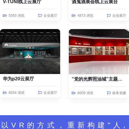
V-TUNI线上云展厅
酒鬼酒展会线上云展台
5565 浏览
企业展厅
4873 浏览
企业展厅
华为p20云展厅
“党的光辉照油城”主题线上云展览
6034 浏览
企业展厅
6009 浏览
政务党建
以VR的方式，重新构建"人,