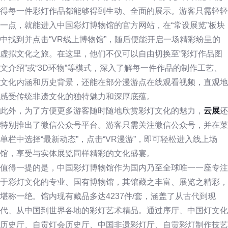
得每一件彩灯作品都能够得到生动、全面的展示。游客只需轻轻
一点，就能进入中国彩灯博物馆的官方网站，在“常设展览”板块
中找到并点击“VR线上博物馆”，随后便能开启一场精彩纷呈的
虚拟文化之旅。在这里，他们不仅可以自由切换至“彩灯作品图
文介绍”或“3D环物”等模式，深入了解每一件作品的制作工艺、
文化内涵和历史背景，还能在部分漫游点在线观看视频，直观地
感受传统非遗文化的独特魅力和深厚底蕴。
此外，为了方便更多游客随时随地欣赏彩灯文化的魅力，
云展
还
特别推出了微信公众号平台。游客只需关注微信公众号，并在菜
单栏中选择“最新动态”，点击“VR漫游”，即可轻松进入线上场
馆，享受与实体展览同样精彩的文化盛宴。
值得一提的是，中国彩灯博物馆作为国内乃至全球唯一一座专注
于彩灯文化的专业、国有博物馆，其馆藏之丰富、展览之精彩，
堪称一绝。馆内现有藏品多达4237件/套，涵盖了从古代到现
代、从中国到世界各地的彩灯艺术精品。通过序厅、中国灯文化
历史厅、自贡灯会历史厅、中国非遗彩灯厅、自贡彩灯制作技艺