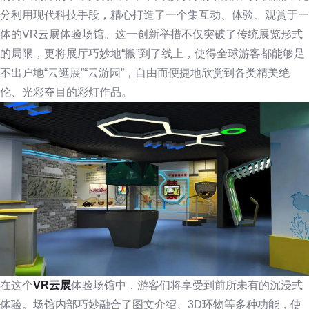
分利用现代科技手段，精心打造了一个集互动、体验、观赏于一
体的VR云展体验场馆。这一创新举措不仅突破了传统展览形式
的局限，更将展厅巧妙地“搬”到了线上，使得全球游客都能够足
不出户地“云逛展”“云游园”，自由而便捷地欣赏到各类精美绝
伦、光彩夺目的彩灯作品。
在这个
VR云展
体验场馆中，游客们将享受到前所未有的沉浸式
体验。场馆内部巧妙融合了图文介绍、3D环物等多种功能，使