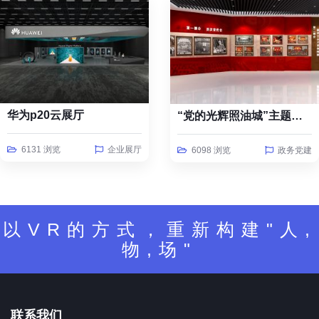
华为p20云展厅
“党的光辉照油城”主题线上云展览
6131 浏览
企业展厅
6098 浏览
政务党建
以VR的方式，重新构建"人,
物,场"
联系我们